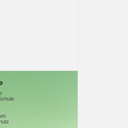
p
e
Schule
sum
hutz