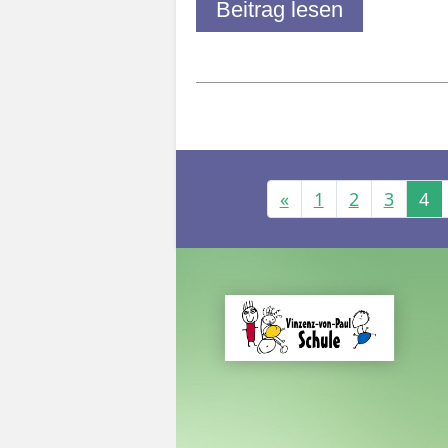
Beitrag lesen
«
1
2
3
4