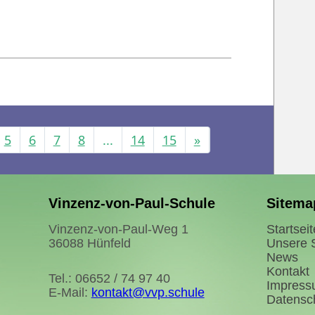
5
6
7
8
...
14
15
»
Vinzenz-von-Paul-Schule
Sitema
Vinzenz-von-Paul-Weg 1
Startseit
36088 Hünfeld
Unsere 
News
Kontakt
Tel.: 06652 / 74 97 40
Impres
E-Mail:
kontakt@vvp.schule
Datensc