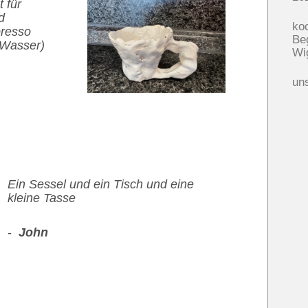
 für
d
ko
presso
Be
 Wasser)
Wi
un
Ein Sessel und ein Tisch und eine
kleine Tasse
-
John