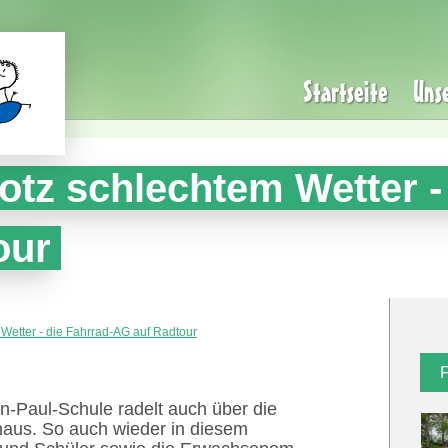
Startseite
Uns
rotz schlechtem Wetter -
our
 Wetter - die Fahrrad-AG auf Radtour
-Paul-Schule radelt auch über die
aus. So auch wieder in diesem