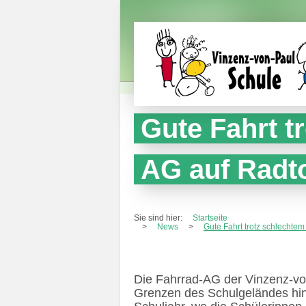
Gute Fahrt t
AG auf Radt
Sie sind hier:
Startseite
>
News
>
Gute Fahrt trotz schlechtem
Die Fahrrad-AG der Vinzenz-von
Grenzen des Schulgeländes hin