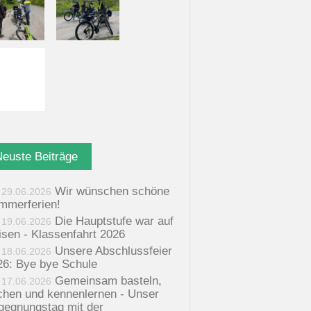
Neuste Beiträge
Wir wünschen schöne
29.06.2026
mmerferien!
Die Hauptstufe war auf
19.06.2026
isen - Klassenfahrt 2026
Unsere Abschlussfeier
18.06.2026
26: Bye bye Schule
Gemeinsam basteln,
17.06.2026
chen und kennenlernen - Unser
gegnungstag mit der