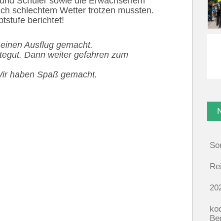
n und Schüler sowie die Erwachsenem
uch schlechtem Wetter trotzen mussten.
stufe berichtet!
 einen Ausflug gemacht.
egut. Dann weiter gefahren zum
 Wir haben Spaß gemacht.
So
Re
20
ko
Be